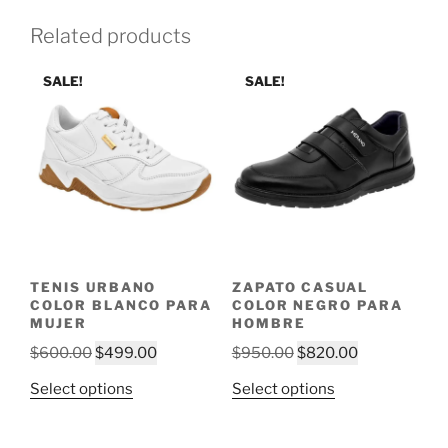
Related products
SALE!
SALE!
TENIS URBANO
ZAPATO CASUAL
COLOR BLANCO PARA
COLOR NEGRO PARA
MUJER
HOMBRE
Original
Current
Original
Current
$
600.00
$
499.00
$
950.00
$
820.00
price
price
price
price
This
This
Select options
Select options
was:
is:
was:
is:
product
product
$600.00.
$499.00.
$950.00.
$820.00.
has
has