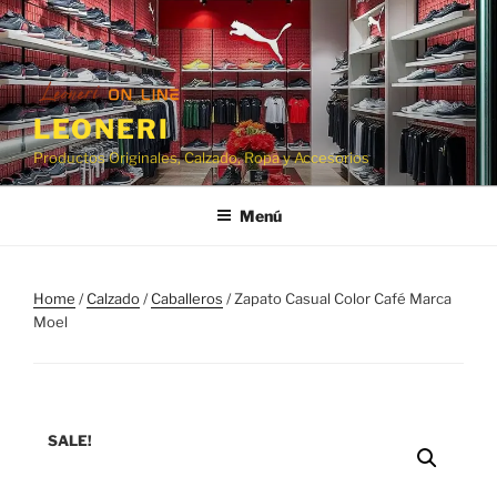
Ir
al
contenido
LEONERI
Productos Originales, Calzado, Ropa y Accesorios
Menú
Home
/
Calzado
/
Caballeros
/ Zapato Casual Color Café Marca
Moel
SALE!