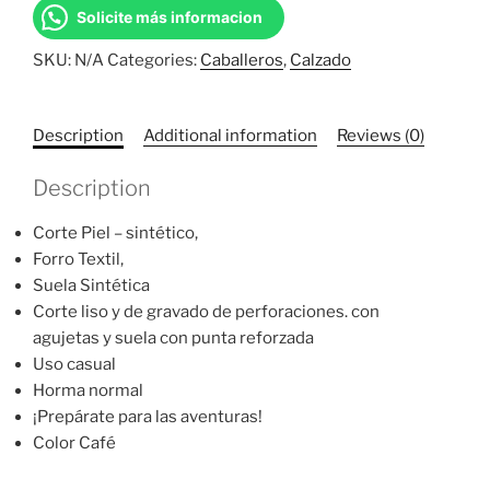
Color
Solicite más informacion
Café
SKU:
N/A
Categories:
Caballeros
,
Calzado
Marca
Moel
quantity
Description
Additional information
Reviews (0)
Description
Corte Piel – sintético,
Forro Textil,
Suela Sintética
Corte liso y de gravado de perforaciones. con
agujetas y suela con punta reforzada
Uso casual
Horma normal
¡Prepárate para las aventuras!
Color Café