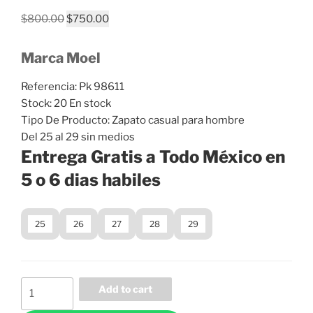
Original
Current
$
800.00
$
750.00
price
price
was:
is:
Marca Moel
$800.00.
$750.00.
Referencia: Pk
98611
Stock:
20 En stock
Tipo De Producto:
Zapato casual para hombre
Del 25 al 29 sin medios
Entrega Gratis a Todo México en
5 o 6 dias habiles
25
26
27
28
29
Zapato
Add to cart
Casual