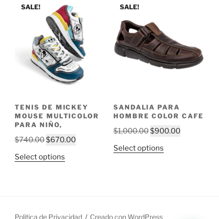
multiple
multiple
SALE!
SALE!
variants.
variants.
The
The
options
options
may
may
be
be
chosen
chosen
on
on
the
the
TENIS DE MICKEY
SANDALIA PARA
product
product
MOUSE MULTICOLOR
HOMBRE COLOR CAFE
page
page
PARA NIÑO,
Original
Current
$
1,000.00
$
900.00
Original
Current
$
740.00
$
670.00
price
price
This
Select options
price
price
was:
is:
This
Select options
product
was:
is:
$1,000.00.
$900.00.
product
has
$740.00.
$670.00.
has
multiple
multiple
variants.
variants.
The
The
Politica de Privacidad
Creado con WordPress
options