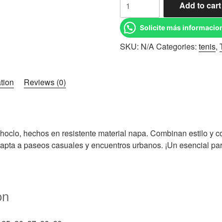
Add to cart
Urbano
Caballero
Solicite más informacio
marca
SKU:
N/A
Categories:
tenis
,
Prokennex
quantity
tion
Reviews (0)
hoclo, hechos en resistente material napa. Combinan estilo y con
dapta a paseos casuales y encuentros urbanos. ¡Un esencial par
on