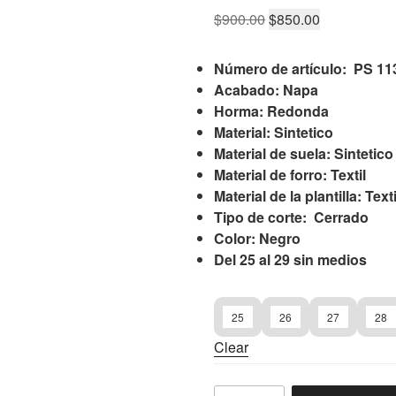
Original
Current
$
900.00
$
850.00
price
price
was:
is:
Número de artículo: PS 11
$900.00.
$850.00.
Acabado: Napa
Horma: Redonda
Material: Sintetico
Material de suela: Sintetico
Material de forro: Textil
Material de la plantilla: Texti
Tipo de corte: Cerrado
Color: Negro
Del 25 al 29 sin medios
25
26
27
28
Clear
Tenis