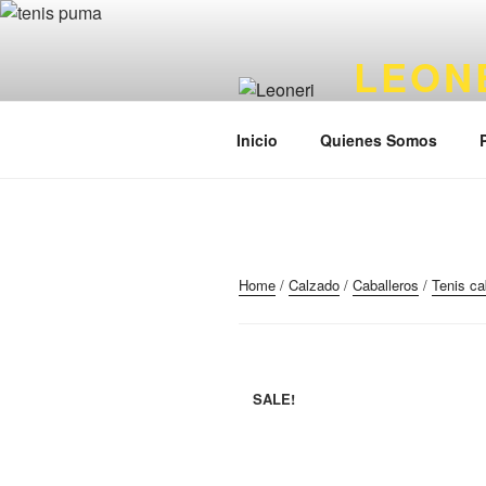
Ir
al
LEON
contenido
Productos Origin
Inicio
Quienes Somos
Home
/
Calzado
/
Caballeros
/
Tenis ca
SALE!