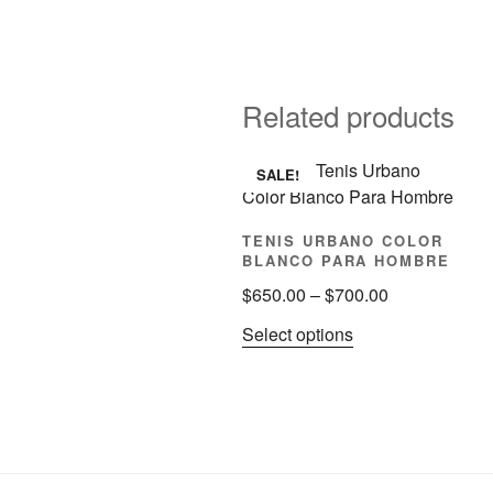
Related products
SALE!
TENIS URBANO COLOR
BLANCO PARA HOMBRE
Price
$
650.00
–
$
700.00
range:
This
Select options
$650.00
product
through
has
$700.00
multiple
variants.
The
options