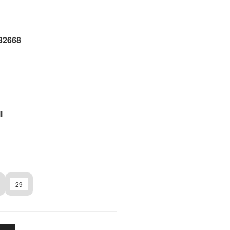
32668
l
29